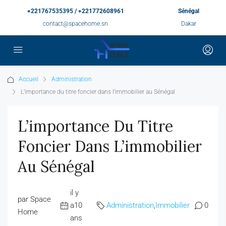
+221767535395 / +221772608961
Sénégal
contact@spacehome.sn
Dakar
Accueil
Administration
L’importance du titre foncier dans l’immobilier au Sénégal
L’importance Du Titre
Foncier Dans L’immobilier
Au Sénégal
il y
par Space
a10
Administration
,
Immobilier
0
Home
ans