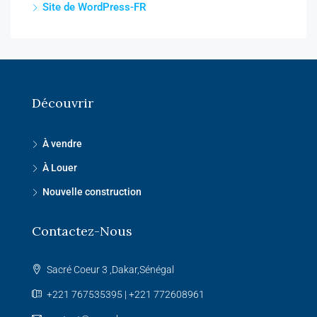
Site de WordPress-FR
Découvrir
À vendre
À Louer
Nouvelle construction
Contactez-Nous
Sacré Coeur 3 ,Dakar,Sénégal
+221 767535395 | +221 772608961