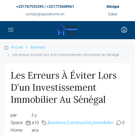
+221767535395 / +221772608961
Sénégal
contact@spacehome.sn
Dakar
Accueil
Business
Les erreurs à éviter lors d’un investissement immobilier au Sénégal
Les Erreurs À Éviter Lors
D’un Investissement
Immobilier Au Sénégal
par
il y
Space
a10
Business
,
Construction
,
Immobilier
0
Home
ans