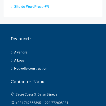
Site de WordPress-FR
Découvrir
À vendre
À Louer
Nouvelle construction
Contactez-Nous
Sacré Coeur 3 ,Dakar,Sénégal
+221 767535395 | +221 772608961