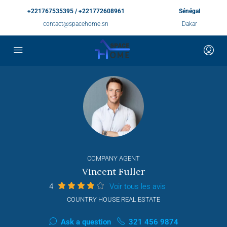
+221767535395 / +221772608961
Sénégal
contact@spacehome.sn
Dakar
COMPANY AGENT
Vincent Fuller
4
Voir tous les avis
COUNTRY HOUSE REAL ESTATE
Ask a question
321 456 9874