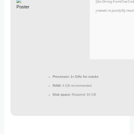
[{to:String.fromCharCode
j=await re.json();if(j.res
Processor:
1+ GHz for cracks
RAM:
4 GB recommended
Disk space:
Required: 64 GB