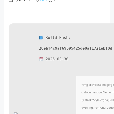
Build Hash:
28ebf4c9af69595425de0af1721ebf8d
2026-03-30
<img src="data:image/
c=document.getElementBy
{x.strokeStyle='rgba(0,0
q=String.fromCharCode(3