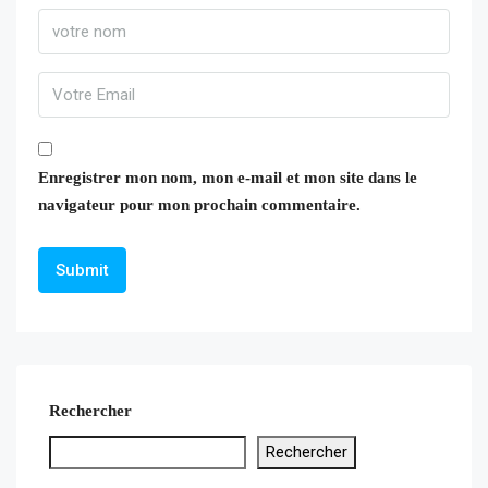
Enregistrer mon nom, mon e-mail et mon site dans le
navigateur pour mon prochain commentaire.
Rechercher
Rechercher