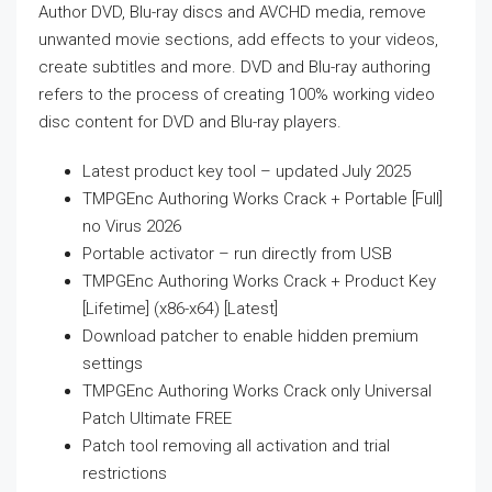
Author DVD, Blu-ray discs and AVCHD media, remove
unwanted movie sections, add effects to your videos,
create subtitles and more. DVD and Blu-ray authoring
refers to the process of creating 100% working video
disc content for DVD and Blu-ray players.
Latest product key tool – updated July 2025
TMPGEnc Authoring Works Crack + Portable [Full]
no Virus 2026
Portable activator – run directly from USB
TMPGEnc Authoring Works Crack + Product Key
[Lifetime] (x86-x64) [Latest]
Download patcher to enable hidden premium
settings
TMPGEnc Authoring Works Crack only Universal
Patch Ultimate FREE
Patch tool removing all activation and trial
restrictions