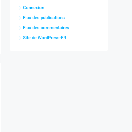
Connexion
Flux des publications
Flux des commentaires
Site de WordPress-FR