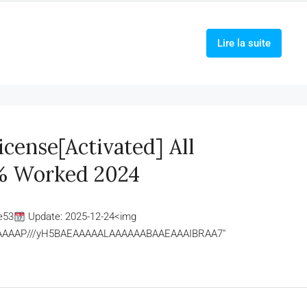
Lire la suite
cense[Activated] All
0% Worked 2024
e53
Update: 2025-12-24<img
AAAAAAAP///yH5BAEAAAAALAAAAAABAAEAAAIBRAA7"