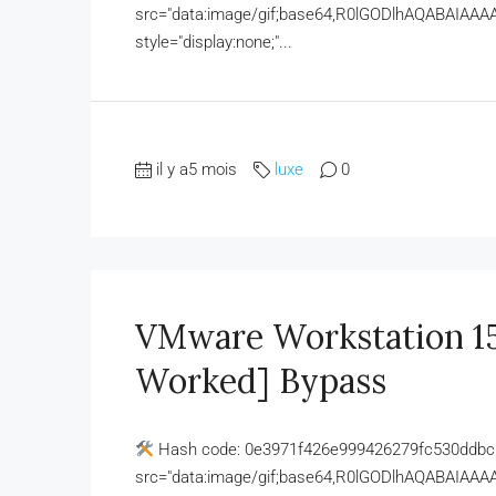
src="data:image/gif;base64,R0lGODlhAQABAI
style="display:none;"...
il y a5 mois
luxe
0
VMware Workstation 15
Worked] Bypass
Hash code: 0e3971f426e999426279fc530ddbcbd
src="data:image/gif;base64,R0lGODlhAQABAI