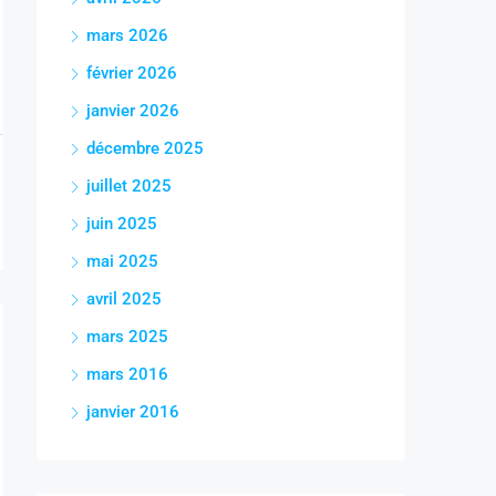
mars 2026
février 2026
janvier 2026
décembre 2025
juillet 2025
juin 2025
mai 2025
avril 2025
mars 2025
mars 2016
janvier 2016