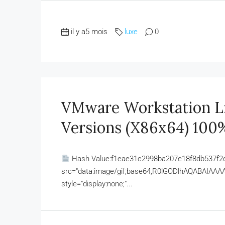
il y a5 mois
luxe
0
VMware Workstation Li
Versions (x86x64) 10
Hash Value:f1eae31c2998ba207e18f8db537f2
src="data:image/gif;base64,R0lGODlhAQABAI
style="display:none;"...