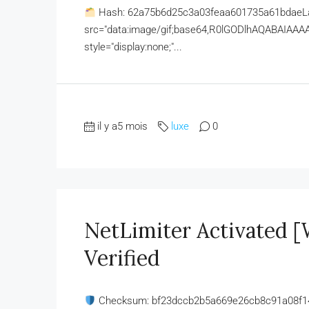
Hash: 62a75b6d25c3a03feaa601735a61bdaeLa
src="data:image/gif;base64,R0lGODlhAQABAI
style="display:none;"...
il y a5 mois
luxe
0
NetLimiter Activated [
Verified
Checksum: bf23dccb2b5a669e26cb8c91a08f1