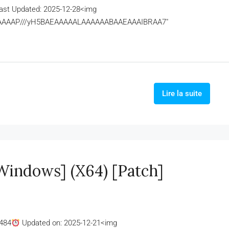
st Updated: 2025-12-28<img
AAAAAAAP///yH5BAEAAAAALAAAAAABAAEAAAIBRAA7"
Lire la suite
Windows] (x64) [Patch]
484
Updated on: 2025-12-21<img