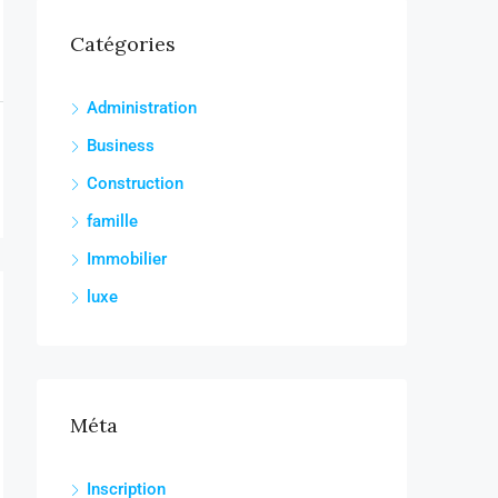
Catégories
Administration
Business
Construction
famille
Immobilier
luxe
Méta
Inscription