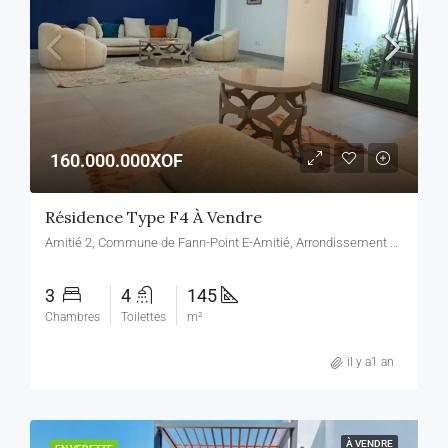
160.000.000XOF
Résidence Type F4 À Vendre
Amitié 2, Commune de Fann-Point E-Amitié, Arrondissement de Dakar-Plateau, Dakar, Région de Dakar, 13000, Sénégal, Amitié 2, Commune de Fann-Point E-Amitié, Arrondissement de Dakar-Plateau, Dakar, Région de Dakar, 13000, Sénégal
3
4
145
Chambres
Toilettes
m²
il y a1 an
À VENDRE