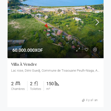
60.000.000XOF
Villa À Vendre
Lac rose, Déni Guedj, Commune de Tivaouane Peulh-Niaga, Arrondissement de Bambylor, Département de Rufisque, Région de Dakar, Sénégal, Lac rose, Déni Guedj, Commune de Tivaouane Peulh-Niaga, Arrondissement de Bambylor, Département de Rufisque, Région de Dakar, Sénégal
2
2
150
Chambres
Toilettes
m²
il y a1 an