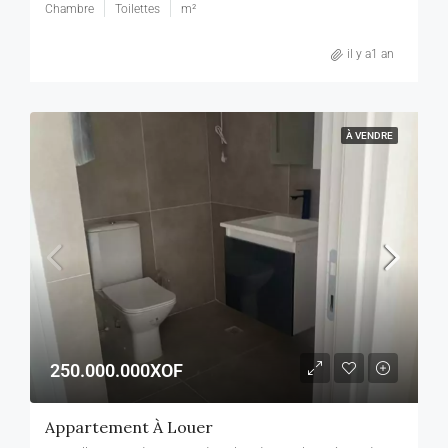
Chambre
Toilettes
m²
il y a1 an
À VENDRE
250.000.000XOF
Appartement À Louer