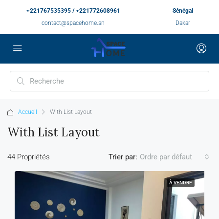
+221767535395 / +221772608961
Sénégal
contact@spacehome.sn
Dakar
Accueil
With List Layout
With List Layout
44 Propriétés
Trier par:
Ordre par défaut
À VENDRE