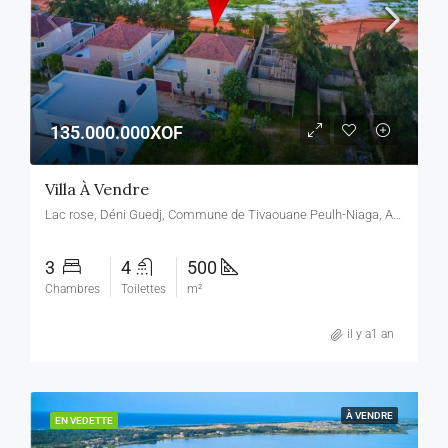
135.000.000XOF
Villa À Vendre
Lac rose, Déni Guedj, Commune de Tivaouane Peulh-Niaga, Arrondissement de Bambylor, Département de Rufisque, Région de Dakar, Sénégal, Lac rose, Déni Guedj, Commune de Tivaouane Peulh-Niaga, Arrondissement de Bambylor, Département de Rufisque, Région de Dakar, Sénégal
3
4
500
Chambres
Toilettes
m²
il y a1 an
À VENDRE
EN VEDETTE